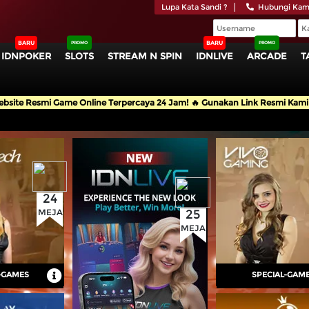
Lupa Kata Sandi ?
Hubungi Kam
BARU
BARU
PROMO
PROMO
IDNPOKER
SLOTS
STREAM N SPIN
IDNLIVE
ARCADE
T
 Resmi Game Online Terpercaya 24 Jam! 🔥 Gunakan Link Resmi Kami untuk
Min
Max
Meja
Min
Max
Meja
M
2Rb
20Jt
Baccarat
1Rb
5Jt
Baccarat
5
2Rb
2Jt
Dragon Tiger
1Rb
5Jt
Roulette
1
1Rb
20Jt
Roulette
1Rb
5Jt
Blackjack
25
10Rb
20Jt
Sicbo
1Rb
5Jt
Special Games
1
24
10Rb
1Jt
Special Games
1Rb
5Jt
1Rb
10Jt
MEJA
25
MEJA
MASUK
DAFTAR
M
BALI
KEMBALI
-GAMES
SPECIAL-GAM
-GAMES
SPECIAL-GAM
Min
Max
Meja
M