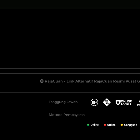
RajaCuan - Link Alternatif RajaCuan Resmi Pusat G
Tanggung Jawab
Metode Pembayaran