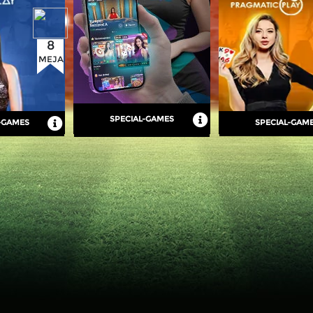
5Rb
30Jt
Baccarat
5
500
250Rb
Roulette
1
1Rb
300Rb
Sicbo
2
5Rb
1,9Jt
Blackjack
10
8
500
1,9Jt
Wheel
1
Dragon Tiger
5
MEJA
DAFTAR
MASUK
MASUK
DAFTAR
M
KEMBALI
BALI
KEMBALI
SPECIAL-GAMES
SPECIAL-GAMES
-GAMES
SPECIAL-GAM
-GAMES
SPECIAL-GAM