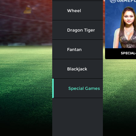
Baccarat
Sicbo
Wheel
Roulette
Dragon Tiger
Special Games
Dragon Tiger
DAFTAR
KEM
Fantan
SPECIAL
SPECIAL
Blackjack
Special Games