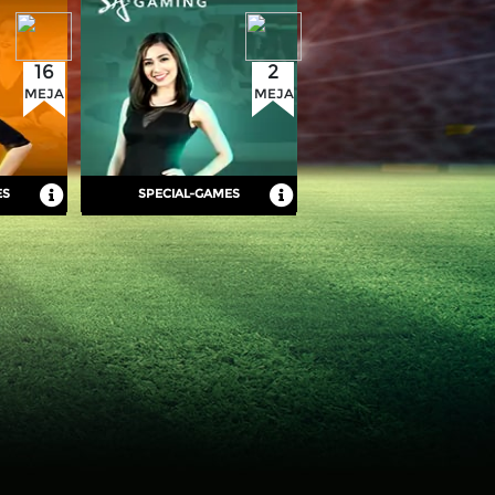
Rb
5Jt
Baccarat
1Rb
30Jt
Rb
20Jt
Dragon Tiger
1Rb
30Jt
Rb
25Jt
Roulette
1Rb
30Jt
Rb
50Jt
Sicbo
1Rb
30Jt
16
2
Rb
1Jt
Rb
5Jt
MEJA
MEJA
ASUK
DAFTAR
MASUK
KEMBALI
ES
SPECIAL-GAMES
ES
SPECIAL-GAMES