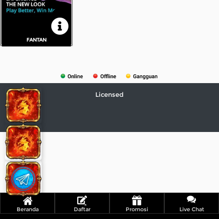
DAFTAR
MASUK
Referral
KEMBALI
Promosi
FANTAN
FANTAN
Hubungi Kami
Live Chat
Licensed
Pengaduan Customer
Pilih Bahasa:
MASUK
DAFTAR
&copy; RajaCuan - Link Alternatif RajaCuan
Resmi Pusat Game Online Terupdate. Hak Cipta
Dilindungi.
Beranda
Daftar
Promosi
Live Chat