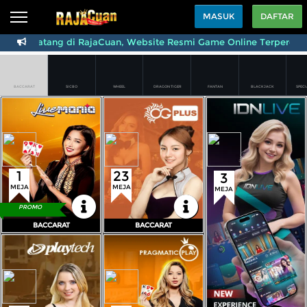
Beranda
MASUK
DAFTAR
lamat Datang di RajaCuan, Website Resmi Game Online Terpercaya 
Sports
BARU
PROMO
Live Casino
BARU
BACCARAT
SICBO
WHEEL
DRAGON TIGER
FANTAN
BLACKJACK
SPEC
IDNPoker
BARU
Meja
Min
Max
Meja
Min
Max
Meja
Min
Max
Baccarat
5Rb
5Jt
Baccarat
1Rb
10Jt
Baccarat
1Rb
5Jt
Roulette
1Rb
20Jt
Dragon Tiger
1Rb
10Jt
Slots
Sicbo
2Rb
25Jt
PROMO
Dragon Tiger
1Rb
5Jt
Roulette
1Rb
10Jt
Blackjack
10Rb
50Jt
Wheel
1Rb
10Jt
Wheel
1Rb
1Jt
Roulette
1Rb
5Jt
Special Games
1Rb
10Jt
Dragon Tiger
5Rb
5Jt
IDNLIVE
BARU
Sicbo
1Rb
5Jt
1
23
3
Special Games
1Rb
5Jt
Stream N Spin
DAFTAR
MASUK
DAFTAR
MASUK
MEJA
MEJA
MEJA
KEMBALI
KEMBALI
PROMO
Arcade
PROMO
BACCARAT
BACCARAT
BACCARAT
BACCARAT
Table Games
Meja
Min
Max
Meja
Min
Max
Roulette
2Rb
20Jt
Baccarat
5Rb
5Jt
Sicbo
2Rb
2Jt
Roulette
1Rb
20Jt
Baccarat
1Rb
20Jt
Sicbo
2Rb
25Jt
Lottery
BARU
PROMO
Blackjack
10Rb
20Jt
Blackjack
10Rb
50Jt
Dragon Tiger
10Rb
1Jt
Wheel
1Rb
1Jt
Special Games
1Rb
10Jt
Dragon Tiger
5Rb
5Jt
IDNRaffle