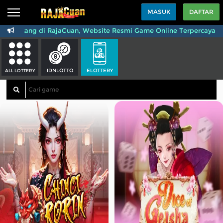
Beranda
MASUK
DAFTAR
t Datang di RajaCuan, Website Resmi Game Online Terpercaya 24 Ja
Sports
BARU
PROMO
Live Casino
BARU
IDNLOTTO
ELOTTERY
IDNPoker
ALL LOTTERY
BARU
Slots
PROMO
IDNLIVE
BARU
Stream N Spin
Arcade
PROMO
Table Games
Lottery
BARU
PROMO
IDNRaffle