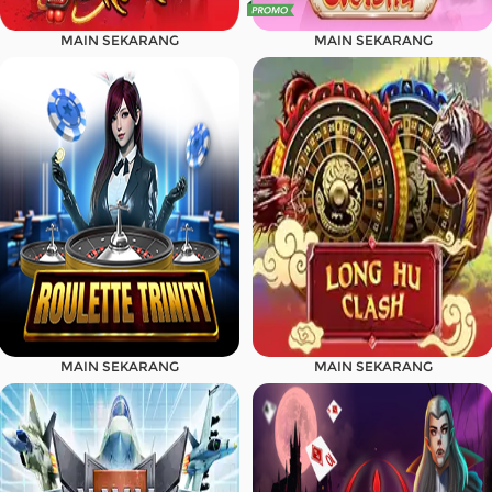
Referral
MAIN SEKARANG
MAIN SEKARANG
Promosi
Hubungi Kami
Live Chat
Pengaduan Customer
Pilih Bahasa:
MAIN SEKARANG
MAIN SEKARANG
MASUK
DAFTAR
&copy; RajaCuan - Link Alternatif RajaCuan
Resmi Pusat Game Online Terupdate. Hak Cipta
Dilindungi.