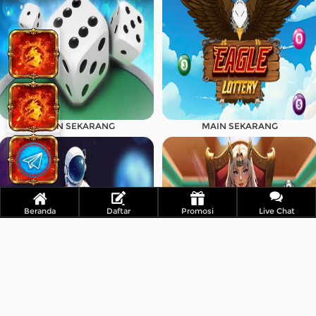
MAIN SEKARANG
MAIN SEKARANG
Beranda
Daftar
Promosi
Live Chat