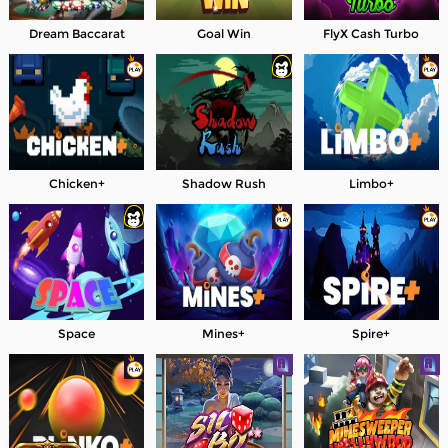
Referral
Dream Baccarat
Goal Win
FlyX Cash Turbo
Promosi
Hubungi Kami
Live Chat
Chicken+
Shadow Rush
Limbo+
Pengaduan Customer
Pilih Bahasa:
Space
Mines+
Spire+
MASUK
DAFTAR
&copy; RajaCuan - Link Alternatif RajaCuan
Resmi Pusat Game Online Terupdate. Hak Cipta
Dilindungi.